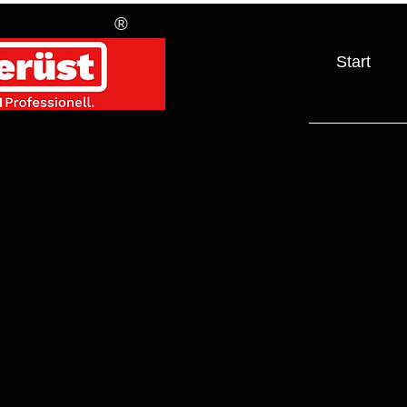
®
Start