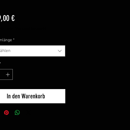
Preis
9,00 €
St.
|
inkl, Versand Deutschl.
rmlänge
*
ählen
*
In den Warenkorb