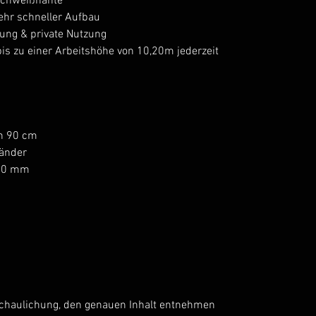
 Schweißnähte
ehr schneller Aufbau
zung & private Nutzung
s zu einer Arbeitshöhe von 10,20m jederzeit
n 90 cm
länder
200 mm
schaulichung, den genauen Inhalt entnehmen