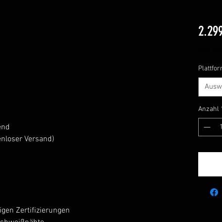
2.29
inkl. Mw
Plattfo
Ausw
Anzahl
end
tenloser Versand)
igen Zertifizierungen