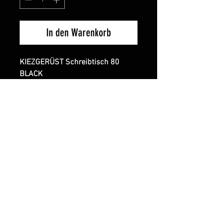
In den Warenkorb
KIEZGERÜST Schreibtisch 80
BLACK
Daten:
Länge: (m) 2,00
Breite: (m) 0,75
Tragkraft pro Plattform 250 kg
Lieferumfang:
1 x Klappelement 3 Sprossen
1 x Plattform 200