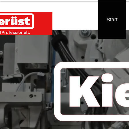
®
Start