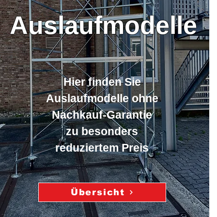
Auslaufmodelle
Hier finden Sie
Auslaufmodelle ohne
Nachkauf-Garantie
zu besonders
reduziertem Preis
Übersicht