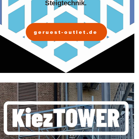
Steigtechnik.
geruest-outlet.de