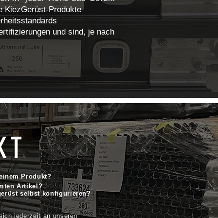
le KiezGerüst-Produkte
rheitsstandards
rtifizierungen und sind, je nach
KT
 einem Produkt?
mten Artikel?
gerüst selbst konfigurieren?
sich jederzeit an unseren