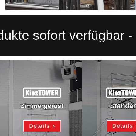
dukte sofort verfügbar -
Standa
Zimmergerüst
Details
Details