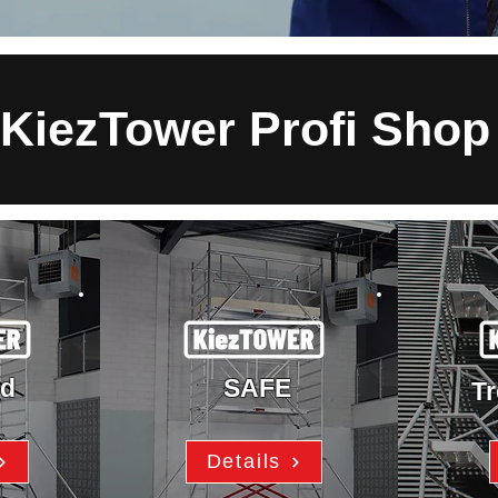
KiezTower Profi Shop
rd
SAFE
T
Details