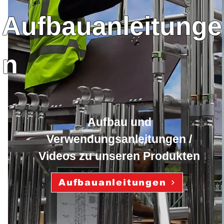
Aufbauanleitunge
n
Aufbau und
Verwendungsanleitungen /
Videos zu unseren Produkten
Aufbauanleitungen