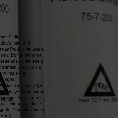
ster Stelle.
die Aufbau- und
 das Produkt benutzen.
's & Don'ts informiert.
d serienmäßig mit jedem
nd finden Sie auch die
er Aufbau- und
itungen.
 Produkte mit einem QR-
m Mobile QR-Code haben
ugriff auf ein Video und
sanleitung. Auf diese
ezgerüst-Produktes immer
r Hand.