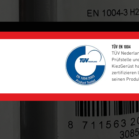
TÜV EN 1004
TÜV Nederland
Prüfstelle un
KiezGerüst h
zertifizieren
seinen Produ