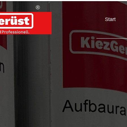
®
Start