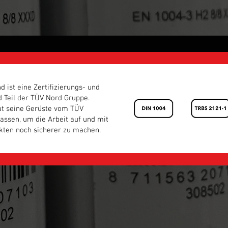
 ist eine Zertifizierungs- und
d Teil der TÜV Nord Gruppe.
at seine Gerüste vom TÜV
 lassen, um die Arbeit auf und mit
kten noch sicherer zu machen.